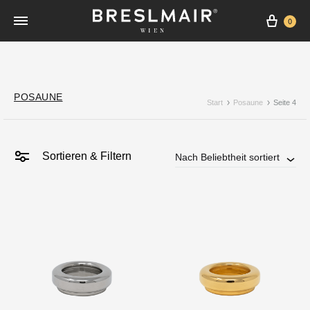
Ware
0
POSAUNE
Start
Posaune
Seite 4
Sortieren & Filtern
Nach Beliebtheit sortiert