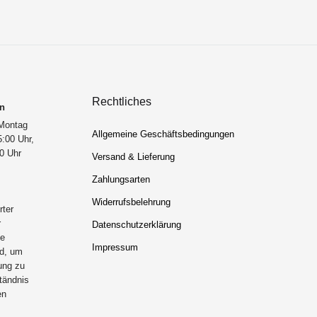
Rechtliches
en
 Montag
Allgemeine Geschäftsbedingungen
5:00 Uhr,
00 Uhr
Versand & Lieferung
Zahlungsarten
Widerrufsbelehrung
rter
r
Datenschutzerklärung
de
Impressum
rd, um
ung zu
ständnis
en