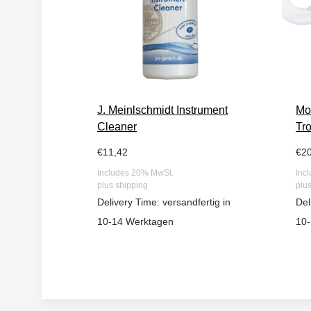
J. Meinlschmidt Instrument
Mo
Cleaner
Tr
€
11,42
€
2
Includes 20% MwSt.
Inc
plus
shipping
plu
Delivery Time: versandfertig in
Del
10-14 Werktagen
10-
WISHLIST