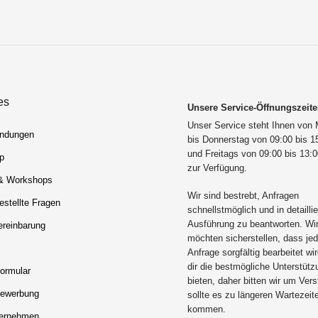
es
Unsere Service-Öffnungszeit
Unser Service steht Ihnen von
ndungen
bis Donnerstag von 09:00 bis 1
und Freitags von 09:00 bis 13:
p
zur Verfügung.
& Workshops
Wir sind bestrebt, Anfragen
estellte Fragen
schnellstmöglich und in detaillie
Ausführung zu beantworten. Wi
ereinbarung
möchten sicherstellen, dass je
Anfrage sorgfältig bearbeitet wi
dir die bestmögliche Unterstütz
ormular
bieten, daher bitten wir um Ver
vbewerbung
sollte es zu längeren Wartezeit
kommen.
ernehmen