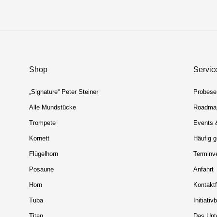
Shop
Servic
„Signature“ Peter Steiner
Probese
Alle Mundstücke
Roadma
Trompete
Events 
Kornett
Häufig g
Flügelhorn
Terminv
Posaune
Anfahrt
Horn
Kontaktf
Tuba
Initiati
Titan
Das Unt