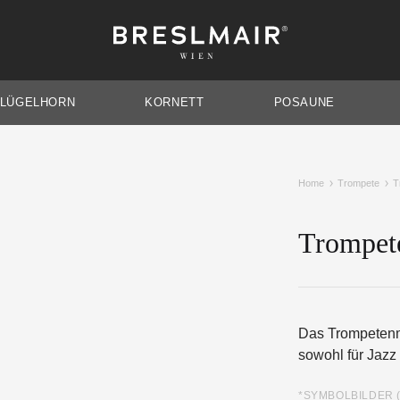
Breslmair
Dein
Wien
Mundstück
FLÜGELHORN
KORNETT
POSAUNE
Home
Trompete
T
Trompet
TENORHORN
AUSDAUER
BA
Das Trompetenmu
sowohl für Jazz
*SYMBOLBILDER 