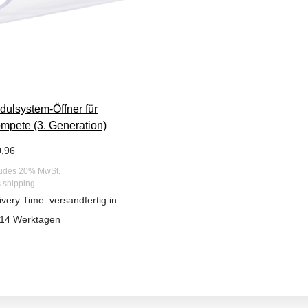
dulsystem-Öffner für
ompete (3. Generation)
0,96
ludes 20% MwSt.
s
shipping
ivery Time: versandfertig in
14 Werktagen
WISHLIST