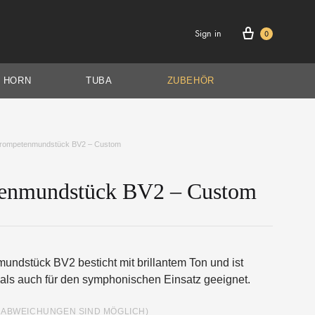
Cart
Sign in
0
HORN
TUBA
ZUBEHÖR
rompetenmundstück BV2 – Custom
enmundstück BV2 – Custom
RITON
HÖHE
SOLISTENMODELLE
BASSPOSAUNE
ndstück BV2 besticht mit brillantem Ton und ist
 als auch für den symphonischen Einsatz geeignet.
(ABWEICHUNGEN SIND MÖGLICH)