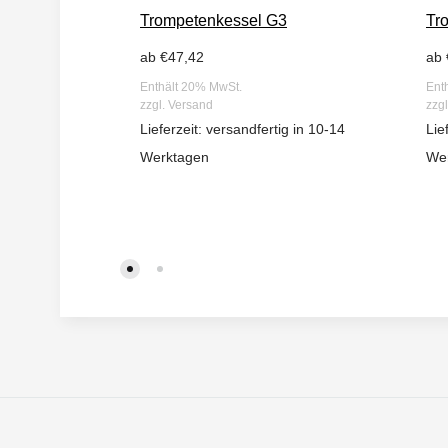
Trompetenkessel G3
Tr
ab
€
47,42
ab
Enthält 20% MwSt.
Ent
zzgl.
Versand
zzg
Lieferzeit: versandfertig in 10-14
Lie
Werktagen
We
WUNSCHLISTE