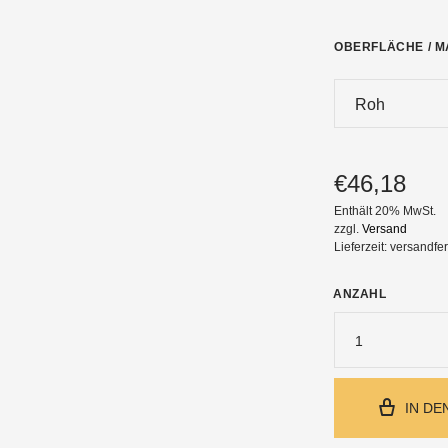
OBERFLÄCHE / M
BLASMUSIK
SCHÜLERMO
€
46,18
Enthält 20% MwSt.
zzgl.
Versand
Lieferzeit: versandfe
ANZAHL
1
IN D