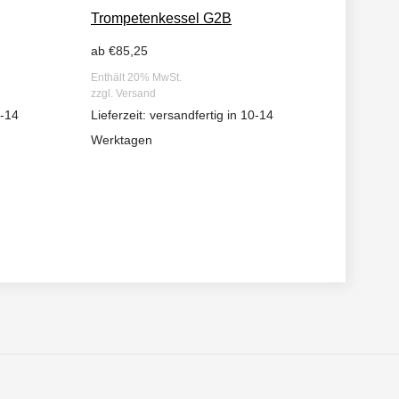
Trompetenkessel G2B
Trompet
ab
€
85,25
ab
€
47,4
Enthält 20% MwSt.
Enthält 20
zzgl.
Versand
zzgl.
Vers
0-14
Lieferzeit: versandfertig in 10-14
Lieferzei
Werktagen
Werktag
WUNSCHLISTE
WUNSCHLISTE