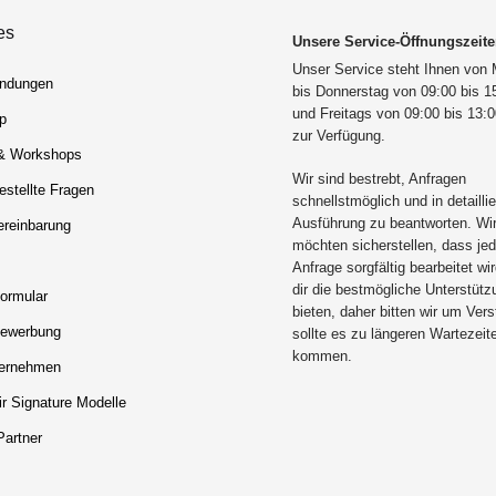
es
Unsere Service-Öffnungszeit
Unser Service steht Ihnen von
ndungen
bis Donnerstag von 09:00 bis 1
und Freitags von 09:00 bis 13:
p
zur Verfügung.
& Workshops
Wir sind bestrebt, Anfragen
estellte Fragen
schnellstmöglich und in detaillie
Ausführung zu beantworten. Wi
ereinbarung
möchten sicherstellen, dass je
Anfrage sorgfältig bearbeitet wi
dir die bestmögliche Unterstütz
ormular
bieten, daher bitten wir um Ver
vbewerbung
sollte es zu längeren Wartezeit
kommen.
ernehmen
r Signature Modelle
Partner