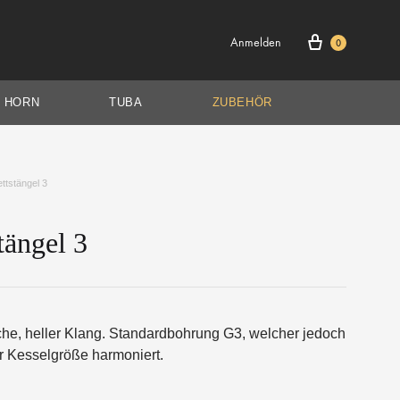
Warenkorb
Anmelden
0
HORN
TUBA
ZUBEHÖR
ttstängel 3
tängel 3
RITON
HÖHE
SOLISTENMODELLE
BASSPOSAUNE
he, heller Klang. Standardbohrung G3, welcher jedoch
r Kesselgröße harmoniert.