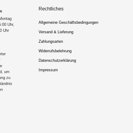
Rechtliches
en
 Montag
Allgemeine Geschäftsbedingungen
5:00 Uhr,
00 Uhr
Versand & Lieferung
Zahlungsarten
Widerrufsbelehrung
rter
r
Datenschutzerklärung
de
Impressum
rd, um
ung zu
ständnis
en