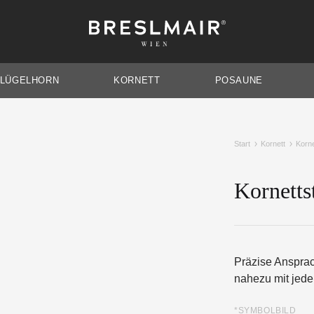
Breslmair
Dein
Wien
Mundstück
FLÜGELHORN
KORNETT
POSAUNE
Start
Kornett
Korne
Kornetts
TENORHORN
AUSDAUER
BA
Präzise Ansprac
nahezu mit jede
*SYMBOLBILD