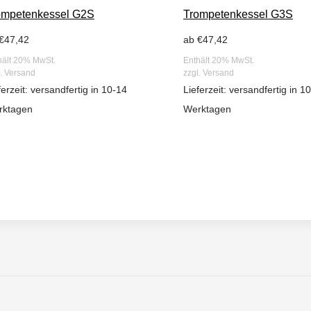
ompetenkessel G2S
Trompetenkessel G3S
€
47,42
ab
€
47,42
hält 20% MwSt.
Enthält 20% MwSt.
l.
Versand
zzgl.
Versand
ferzeit: versandfertig in 10-14
Lieferzeit: versandfertig in 1
rktagen
Werktagen
WUNSCHLISTE