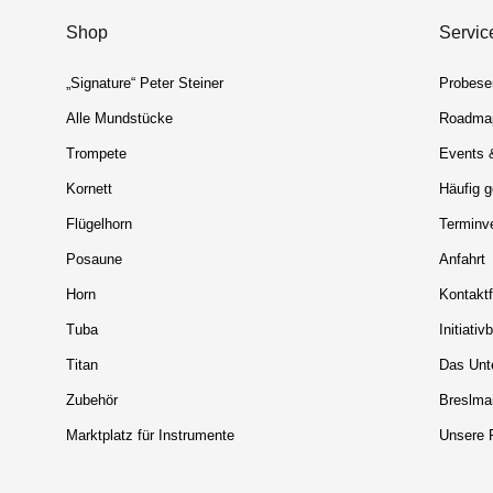
Shop
Servic
„Signature“ Peter Steiner
Probese
Alle Mundstücke
Roadma
Trompete
Events 
Kornett
Häufig g
Flügelhorn
Terminv
Posaune
Anfahrt
Horn
Kontaktf
Tuba
Initiati
Titan
Das Unt
Zubehör
Breslmai
Marktplatz für Instrumente
Unsere 